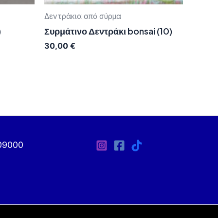
Δεντράκια από σύρμα
)
Συρμάτινο Δεντράκι bonsai (10)
30,00
€
09000