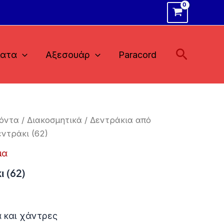
Αναζήτ
ματα
Αξεσουάρ
Paracord
όντα
/
Διακοσμητικά
/
Δεντράκια από
ντράκι (62)
μα
ι (62)
 και χάντρες