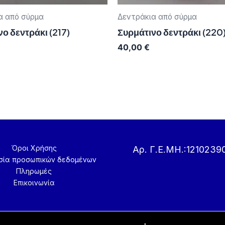
α από σύρμα
Δεντράκια από σύρμα
ο δεντράκι (217)
Συρμάτινο δεντράκι (220
40,00
€
Όροι Χρήσης
Αρ. Γ.Ε.ΜΗ.:1210239
σία προσωπικών δεδομένων
Πληρωμές
Επικοινωνία