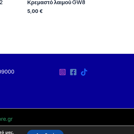
2
Κρεμαστό λαιμού GW8
5,00
€
09000
re.gr
πό μας.