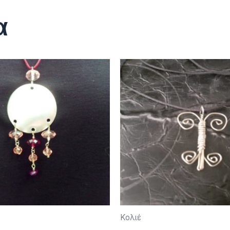
α
Κολιέ