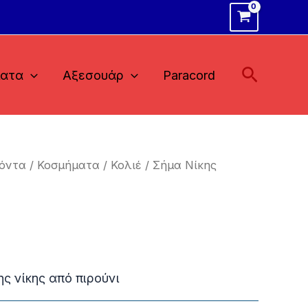
Αναζήτ
ματα
Αξεσουάρ
Paracord
όντα
/
Κοσμήματα
/
Κολιέ
/ Σήμα Νίκης
ς νίκης από πιρούνι