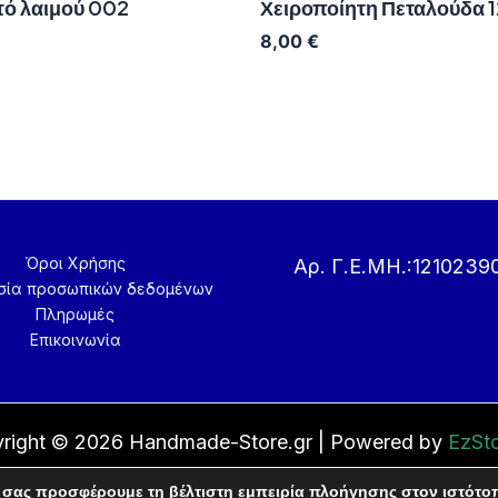
ό λαιμού 002
Χειροποίητη Πεταλούδα 1
8,00
€
Όροι Χρήσης
Αρ. Γ.Ε.ΜΗ.:1210239
σία προσωπικών δεδομένων
Πληρωμές
Επικοινωνία
right © 2026 Handmade-Store.gr | Powered by
EzSto
 σας προσφέρουμε τη βέλτιστη εμπειρία πλοήγησης στον ιστότο