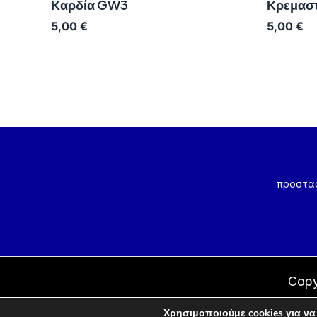
Καρδία GW3
Κρεμαστ
5,00
€
5,00
€
προστα
Copy
Χρησιμοποιούμε cookies για να