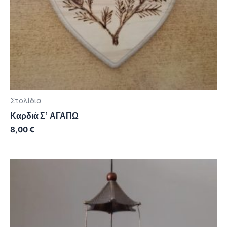
Στολίδια
Καρδιά Σ’ ΑΓΑΠΩ
8,00
€