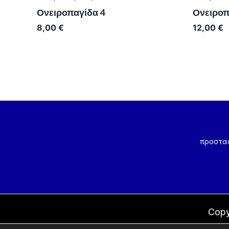
Ονειροπαγίδα 4
Ονειροπ
8,00
€
12,00
€
προστα
Copy