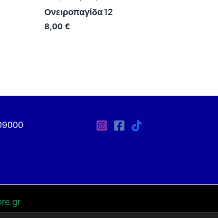
Ονειροπαγίδα 12
8,00
€
09000
re.gr