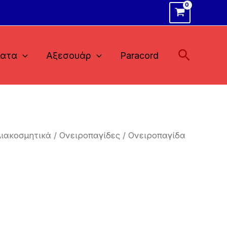
Αναζήτ
ματα
Αξεσουάρ
Paracord
Διακοσμητικά
/
Ονειροπαγίδες
/ Ονειροπαγίδα