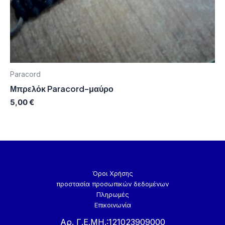
Paracord
Μπρελόκ Paracord-μαύρο
5,00
€
Όροι Χρήσης
προστασία προσωπικών δεδομένων
Πληρωμές
Επικοινωνία
Αρ. Γ.Ε.ΜΗ.:121023909000