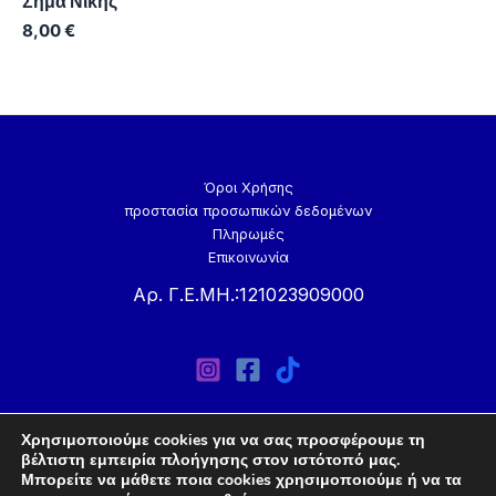
Σήμα Νίκης
8,00
€
Όροι Χρήσης
προστασία προσωπικών δεδομένων
Πληρωμές
Επικοινωνία
Αρ. Γ.Ε.ΜΗ.:121023909000
Χρησιμοποιούμε cookies για να σας προσφέρουμε τη
βέλτιστη εμπειρία πλοήγησης στον ιστότοπό μας.
Μπορείτε να μάθετε ποια cookies χρησιμοποιούμε ή να τα
Copyright © 2026 Handmade-Store.gr | Powered by