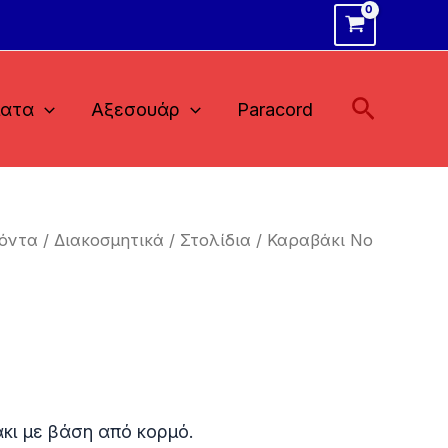
Αναζήτ
ματα
Αξεσουάρ
Paracord
όντα
/
Διακοσμητικά
/
Στολίδια
/ Καραβάκι Νο
κι με βάση από κορμό.