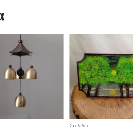
α
Στολίδια