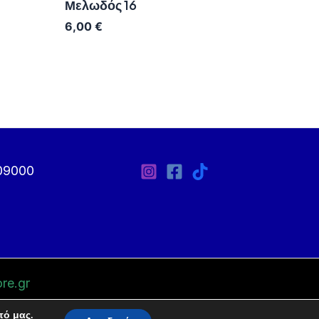
Μελωδός 16
6,00
€
09000
re.gr
πό μας.