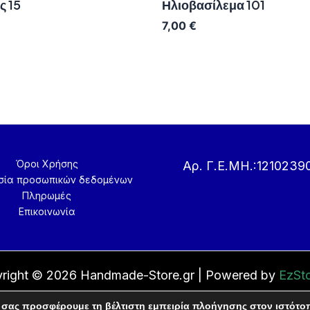
 15
Ηλιοβασίλεμα 101
7,00
€
Όροι Χρήσης
Αρ. Γ.Ε.ΜΗ.:1210239
σία προσωπικών δεδομένων
Πληρωμές
Επικοινωνία
right © 2026 Handmade-Store.gr | Powered by
EzSto
 σας προσφέρουμε τη βέλτιστη εμπειρία πλοήγησης στον ιστότο