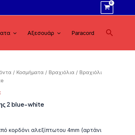
Αναζήτ
ματα
Αξεσουάρ
Paracord
όντα
/
Κοσμήματα
/
Βραχιόλια
/ Βραχιόλι
te
α
ης 2 blue-white
από κορδόνι αλεξίπτωτου 4mm (αρτάνι