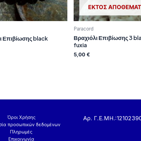
ΕΚΤΌΣ ΑΠΟΘΈΜΑ
Paracord
Βραχιόλι Επιβίωσης 3 bl
ι Επιβίωσης black
fuxia
5,00
€
Όροι Χρήσης
Αρ. Γ.Ε.ΜΗ.:1210239
σία προσωπικών δεδομένων
Πληρωμές
Επικοινωνία