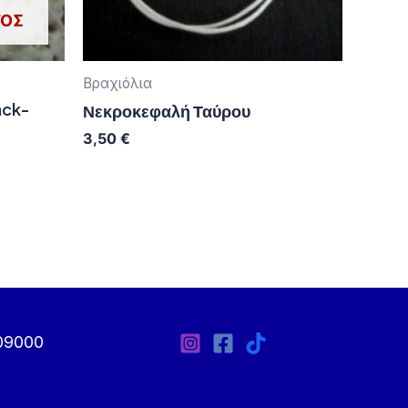
ΤΟΣ
Βραχιόλια
ack-
Νεκροκεφαλή Ταύρου
3,50
€
09000