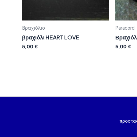
Βραχιόλια
Paracord
βραχιόλι HEART LOVE
Βραχιόλ
5,00
€
5,00
€
προστα